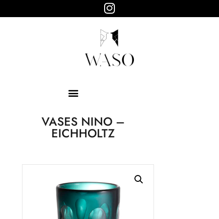
WASO
Objets design
HOME
ABOUT
SHOP
PAGES
VASES NINO –
EICHHOLTZ