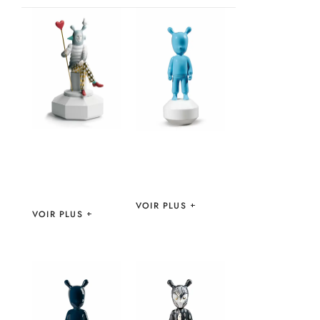
FIGURINE THE
FIGURINE THE
LOVER II. BY
BLUE GUEST –
JAIME HAYON –
LLADRO
LLADRO
VOIR PLUS
VOIR PLUS