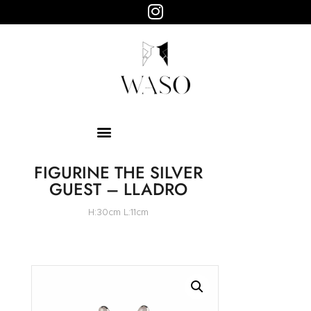
WASO
Objets design
HOME
ABOUT
SHOP
PAGES
FIGURINE THE SILVER
GUEST – LLADRO
H:30cm L:11cm