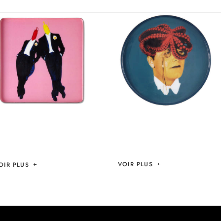
SET ARISTOPOULP
SET ETCH&MOYT –
– GANGZAÏ
GANGZAÏ
VOIR PLUS
OIR PLUS