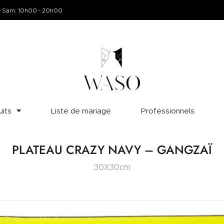
HOME
- Sam: 10h00 - 20h00
ABOUT
WASO
SHOP
Objets design
PAGES
its
Liste de mariage
Professionnels
PLATEAU CRAZY NAVY – GANGZAÏ
30X30cm