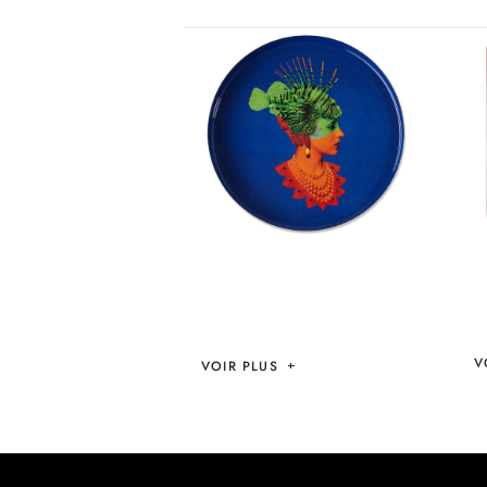
SET RASCAQUEEN
– GANGZAÏ
V
VOIR PLUS