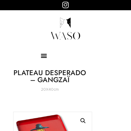
WASO
Objets design
HOME
ABOUT
SHOP
PAGES
PLATEAU DESPERADO
– GANGZAÏ
20X40cm