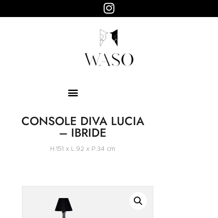
WASO
Objets design
HOME
ABOUT
SHOP
PAGES
CONSOLE DIVA LUCIA
– IBRIDE
H.151 x L.92 x P.34 cm