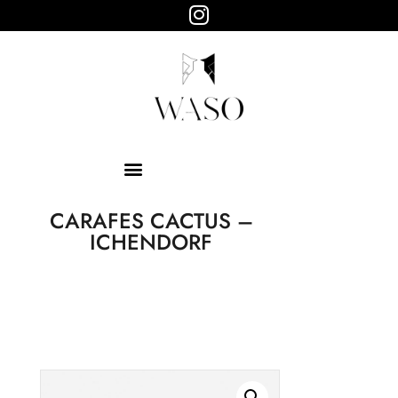
WASO
Objets design
HOME
ABOUT
SHOP
PAGES
CARAFES CACTUS –
ICHENDORF