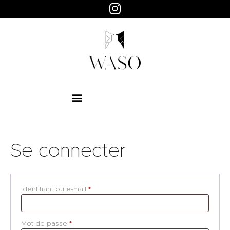
WASO
Objets design
HOME
ABOUT
SHOP
PAGES
Se connecter
Identifiant ou e-mail
*
Mot de passe
*