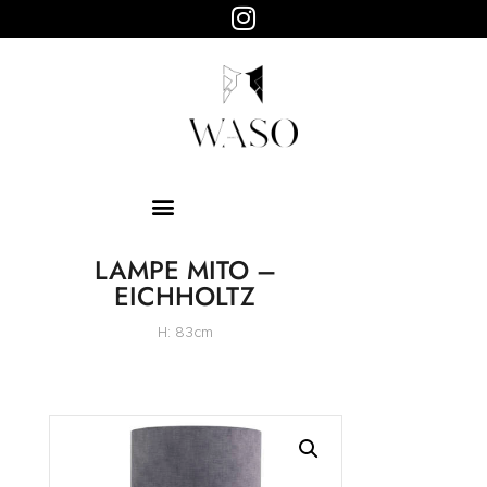
WASO
Objets design
HOME
ABOUT
SHOP
PAGES
LAMPE MITO –
EICHHOLTZ
H: 83cm