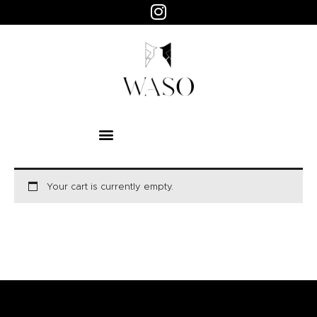
WASO
Objets design
HOME
ABOUT
SHOP
PAGES
Your cart is currently empty.
RETURN TO SHOP